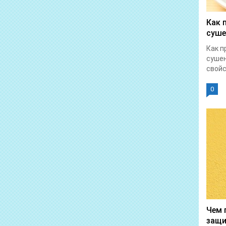
Как 
суш
Как п
сушен
свойс
0
Чем 
защ