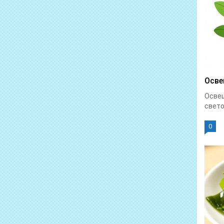
Осве
Осве
свето
0