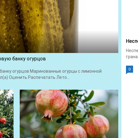
Несп
Неспе
грана
овую банку огурцов
0
 банку огурцов Маринованные огурцы с лимонной
л(а) Оценить Распечатать Лето...