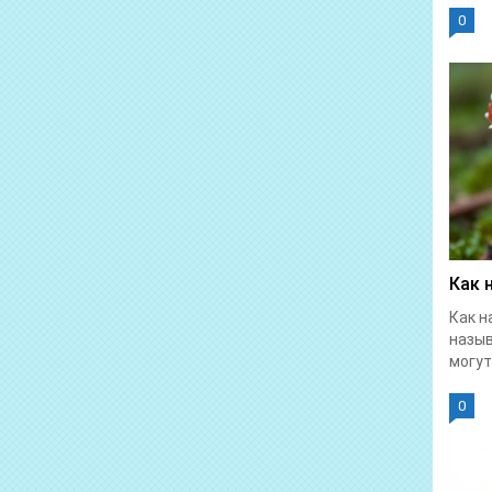
0
Как 
Как н
назыв
могут.
0