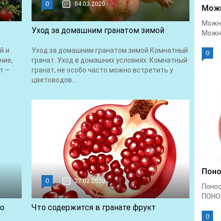
0
04.03.2020
Можн
Можно
Уход за домашним гранатом зимой
Можно
й и
Уход за домашним гранатом зимой Комнатный
0
ние,
гранат. Уход в домашних условиях. Комнатный
т –
гранат, не особо часто можно встретить у
цветоводов...
Поно
0
27.02.2020
Понос
ПОНО
ко
Что содержится в гранате фрукт
0