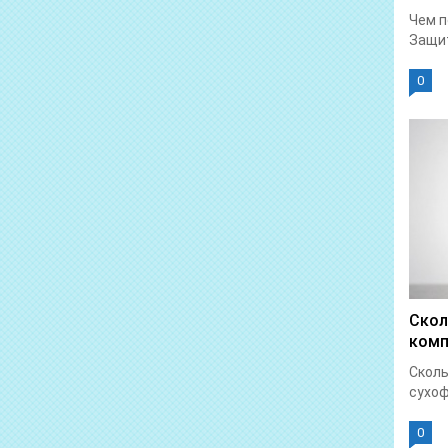
Чем п
Защит
0
Скол
комп
Сколь
сухоф
0