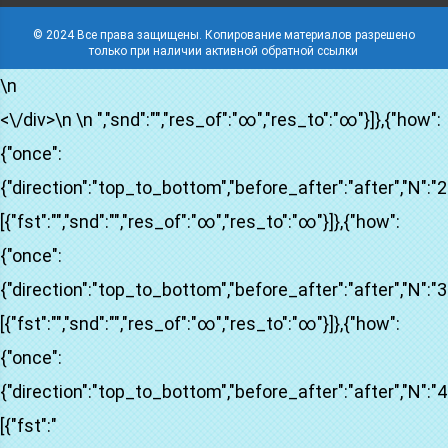
© 2024 Все права защищены. Копирование материалов разрешено
только при наличии активной обратной ссылки
\n
<\/div>\n \n ","snd":"","res_of":"∞","res_to":"∞"}]},{"how":
{"onсe":
{"direction":"top_to_bottom","before_after":"after","N":"2",
[{"fst":"","snd":"","res_of":"∞","res_to":"∞"}]},{"how":
{"onсe":
{"direction":"top_to_bottom","before_after":"after","N":"3",
[{"fst":"","snd":"","res_of":"∞","res_to":"∞"}]},{"how":
{"onсe":
{"direction":"top_to_bottom","before_after":"after","N":"4",
[{"fst":"