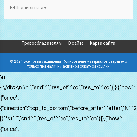
Подписаться
Правообладателям
О сайте
Карта сайта
© 2024 Все права защищены. Копирование материалов разрешено
только при наличии активной обратной ссылки
\n
<\/div>\n \n ","snd":"","res_of":"∞","res_to":"∞"}]},{"how":
{"onсe":
{"direction":"top_to_bottom","before_after":"after","N":"2",
[{"fst":"","snd":"","res_of":"∞","res_to":"∞"}]},{"how":
{"onсe":