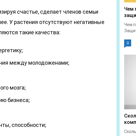
Чем 
зируя счастье, сделает членов семьи
защ
ее. У растения отсутствуют негативные
Чем п
Защит
яются такие качества:
0
ергетику;
ния между молодоженами;
ого мозга;
ию бизнеса;
;
Скол
комп
ты, способности;
Сколь