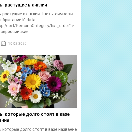
ы растущие в англии
 растущие в англии Цветы-символы
обритании li" data-
/api/sort/PersonaCategory/list_order" >
сероссийские...
10.02.2020
ы которые долго стоят в вазе
ание
 которые долго стоят в вазе название