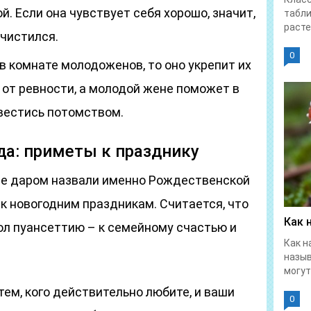
. Если она чувствует себя хорошо, значит,
табл
расте
чистился.
0
в комнате молодоженов, то оно укрепит их
 от ревности, а молодой жене поможет в
вестись потомством.
а: приметы к празднику
 не даром назвали именно Рождественской
 к новогодним праздникам. Считается, что
Как 
ол пуансеттию – к семейному счастью и
Как н
назыв
могут.
тем, кого действительно любите, и ваши
0