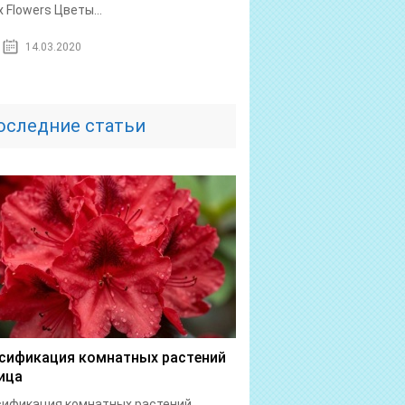
x Flowers Цветы...
14.03.2020
оследние статьи
сификация комнатных растений
ица
сификация комнатных растений