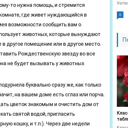
Vorte
кому-то нужна помощь, и стремится
 комнате, где живет нуждающийся в
0
имея возможности сообщить вам о
спользует животных, которые вынуждают
П
 в другое помещение или в другое место.
тавить Рождественскую звезду во все
она не будет вызывать у животных
одурнела буквально сразу же, как только
ачит, на вашем доме есть сглаз или порча.
ать цветок знакомым и очистить дом от
Клас
кать святой водой, пригласить
табл
ную кошку, и т.п.). Через две недели
Клас