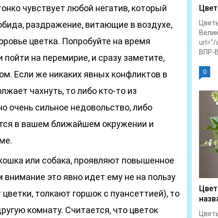
онко чувствует любой негатив, который
Цвет
Цветы
 обида, раздражение, витающие в воздухе,
Велик
ровье цветка. Попробуйте на время
url="
ВПР-В
и пойти на перемирие, и сразу заметите,
0
ом. Если же никаких явных конфликтов в
лжает чахнуть, то либо кто-то из
о очень сильное недовольство, либо
тся в вашем ближайшем окружении и
ме.
кошка или собака, проявляют повышенное
м внимание это явно идет ему не на пользу
Цвет
 цветки, толкают горшок с пуансеттией), то
назв
другую комнату. Считается, что цветок
Цветы