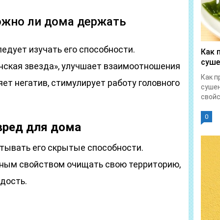
ожно ли дома держать
едует изучать его способности.
Как 
суш
нская звезда», улучшает взаимоотношения
Как п
ет негатив, стимулирует работу головного
сушен
свойс
0
 вред для дома
итывать его скрытые способности.
ьным свойством очищать свою территорию,
адость.