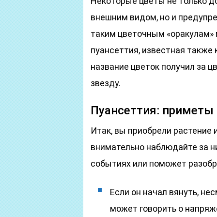
Некоторые цветы не только д
внешним видом, но и предупре
таким цветочным «оракулам» 
пуансеттия, известная также 
название цветок получил за ц
звезду.
Пуансеттия: приметы
Итак, вы приобрели растение и
внимательно наблюдайте за ни
событиях или поможет разобра
Если он начал вянуть, не
может говорить о напряж